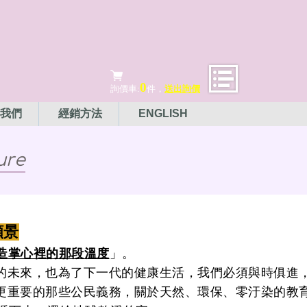
0
詢價車:
件，
送出詢價
我們
經銷方法
ENGLISH
ure
願景
造掌心裡的那段溫度
」。
的未來，也為了下一代的健康生活，我們必須與時俱進
更重要的那些公民義務，
關於天然、環保、零汙染的教