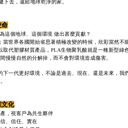
傳遞下去，還給地球乾淨的家。
使命
為這個地球、這個環境 做出甚麼貢獻？
；當世界各國開始省思著積極改變的時候，欣彩當然不
以取代塑膠材質產品，PLA生物聚乳酸就是一種新型綠
時間慢慢自然的分解掉，而不會對環境造成傷害。
的下一代更好環境，不論是過去、現在、還是未來，我
去。
業文化
資產，視客戶為共生夥伴
誠信、信任、實在